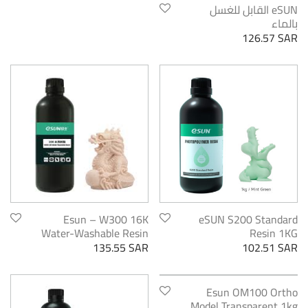
eSUN القابل للغسل
بالماء
126.57
SAR
Esun – W300 16K
eSUN S200 Standard
Water-Washable Resin
Resin 1KG
135.55
SAR
102.51
SAR
Esun OM100 Ortho
Model Transparent 1kg