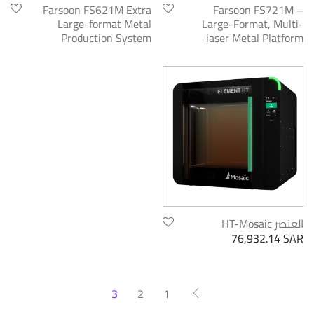
Farsoon FS621M Extra
Farsoon FS721M –
Large-format Metal
Large-Format, Multi-
Production System
laser Metal Platform
العنصر HT-Mosaic
76,932.14
SAR
3
2
1